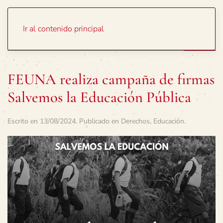
Portada
Temas
Ir al contenido principal
FEUNA realiza campaña de firmas
Salvemos la Educación Pública
Escrito en
13/08/2024
. Publicado en
Derechos
,
Educación
.