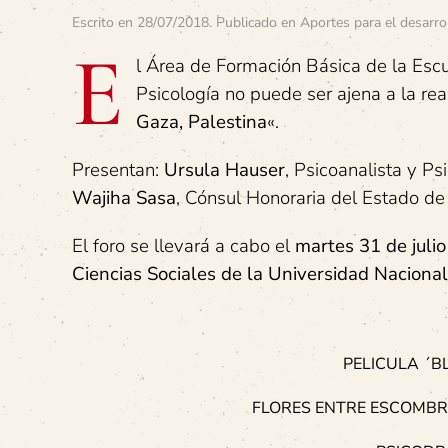
Escrito en
28/07/2018
. Publicado en
Aportes para el desarro
E
l Área de Formación Básica de la Escu
Psicología no puede ser ajena a la reali
Gaza, Palestina
«.
Presentan:
Ursula Hauser
, Psicoanalista y P
Wajiha Sasa
, Cónsul Honoraria del Estado de
El foro se llevará a cabo el
martes 31 de juli
Ciencias Sociales de la Universidad Nacional
PELICULA ´
FLORES ENTRE ESCOMBRO