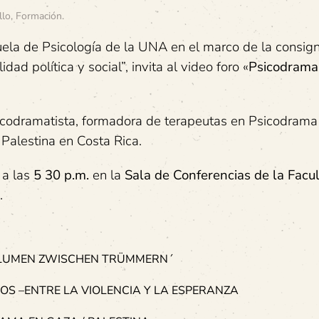
llo
,
Formación
.
ela de Psicología de la UNA en el marco de la consign
dad política y social”, invita al video foro «
Psicodrama
sicodramatista, formadora de terapeutas en Psicodrama
 Palestina en Costa Rica.
o
a las
5 30 p.m.
en la
Sala de Conferencias de la Facu
.
BLUMEN ZWISCHEN TRÜMMERN´
S –ENTRE LA VIOLENCIA Y LA ESPERANZA