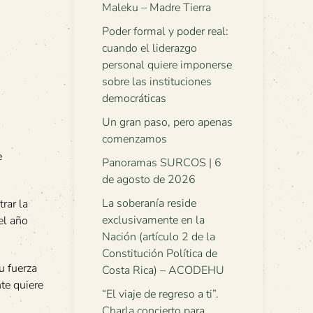
Maleku – Madre Tierra
Poder formal y poder real:
cuando el liderazgo
personal quiere imponerse
sobre las instituciones
democráticas
Un gran paso, pero apenas
comenzamos
e
Panoramas SURCOS | 6
de agosto de 2026
La soberanía reside
rar la
exclusivamente en la
el año
Nación (artículo 2 de la
Constitución Política de
u fuerza
Costa Rica) – ACODEHU
nte quiere
“El viaje de regreso a ti”.
Charla concierto para