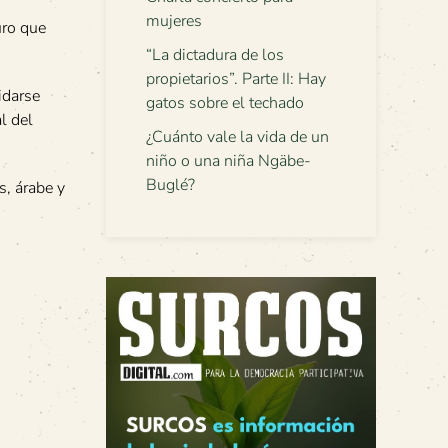
mujeres
uro que
“La dictadura de los
propietarios”. Parte II: Hay
idarse
gatos sobre el techado
l del
¿Cuánto vale la vida de un
niño o una niña Ngäbe-
Buglé?
, árabe y