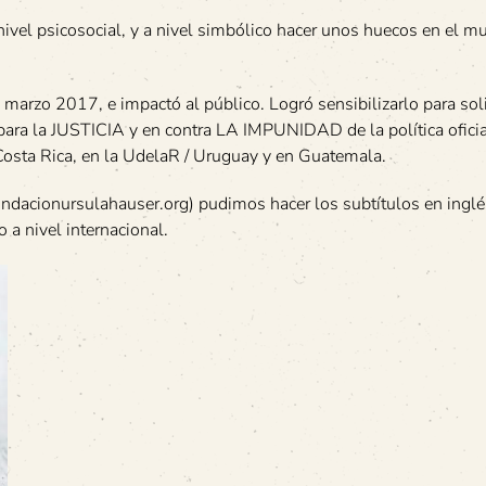
nivel psicosocial, y a nivel simbólico hacer unos huecos en el m
arzo 2017, e impactó al público. Logró sensibilizarlo para sol
s para la JUSTICIA y en contra LA IMPUNIDAD de la política oficia
Costa Rica, en la UdelaR / Uruguay y en Guatemala.
dacionursulahauser.org) pudimos hacer los subtítulos en inglés
 a nivel internacional.