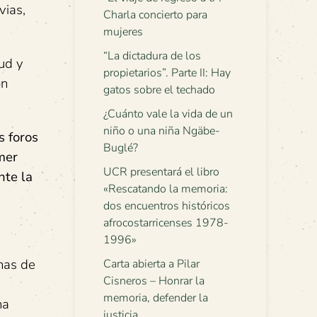
vias,
Charla concierto para
mujeres
“La dictadura de los
lud y
propietarios”. Parte II: Hay
ón
gatos sobre el techado
¿Cuánto vale la vida de un
niño o una niña Ngäbe-
s foros
Buglé?
imer
UCR presentará el libro
nte la
«Rescatando la memoria:
dos encuentros históricos
afrocostarricenses 1978-
1996»
nas de
Carta abierta a Pilar
Cisneros – Honrar la
memoria, defender la
na
justicia