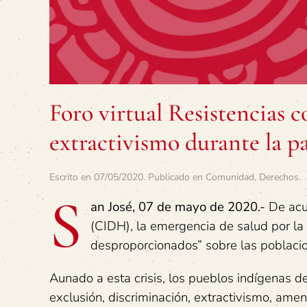
Foro virtual Resistencias c
extractivismo durante la 
Escrito en
07/05/2020
. Publicado en
Comunidad
,
Derechos
.
S
an José, 07 de mayo de 2020.-
De acu
(CIDH), la emergencia de salud por l
desproporcionados” sobre las poblacio
Aunado a esta crisis, los pueblos indígenas de
exclusión, discriminación, extractivismo, am