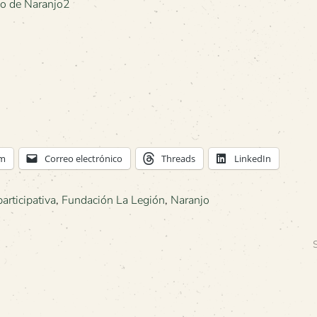
am
Correo electrónico
Threads
LinkedIn
articipativa
,
Fundación La Legión
,
Naranjo