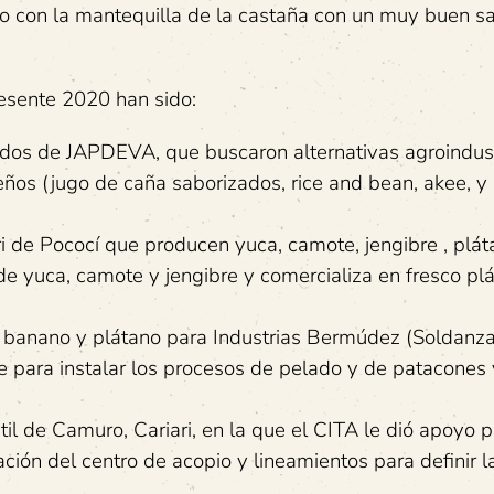
o con la mantequilla de la castaña con un muy buen s
esente 2020 han sido:
os de JAPDEVA, que buscaron alternativas agroindust
beños (jugo de caña saborizados, rice and bean, akee, y
ri de Pococí que producen yuca, camote, jengibre , plát
de yuca, camote y jengibre y comercializa en fresco pl
 banano y plátano para Industrias Bermúdez (Soldanza)
 para instalar los procesos de pelado y de patacones 
il de Camuro, Cariari, en la que el CITA le dió apoyo p
ación del centro de acopio y lineamientos para definir l