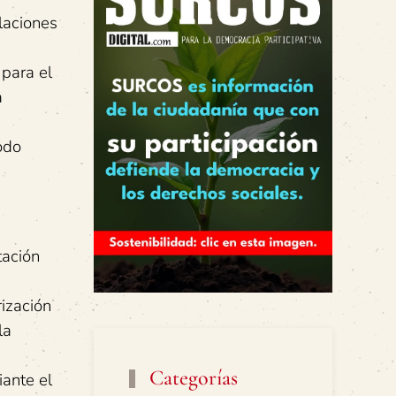
laciones
para el
a
odo
tación
ización
la
Categorías
iante el