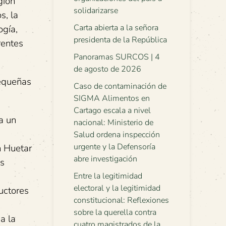
gión
solidarizarse
s, la
Carta abierta a la señora
ogía,
presidenta de la República
rentes
Panoramas SURCOS | 4
de agosto de 2026
pequeñas
Caso de contaminación de
SIGMA Alimentos en
Cartago escala a nivel
a un
nacional: Ministerio de
Salud ordena inspección
urgente y la Defensoría
n Huetar
abre investigación
as
Entre la legitimidad
electoral y la legitimidad
uctores
constitucional: Reflexiones
sobre la querella contra
a la
cuatro magistrados de la