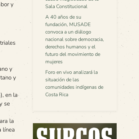
abor y
Sala Constitucional
A 40 años de su
fundación, MUSADE
convoca a un diálogo
nacional sobre democracia,
riales
derechos humanos y el
futuro del movimiento de
mujeres
ano y
Foro en vivo analizará la
átano y
situación de las
comunidades indígenas de
, en la
Costa Rica
y se
ara la
a línea