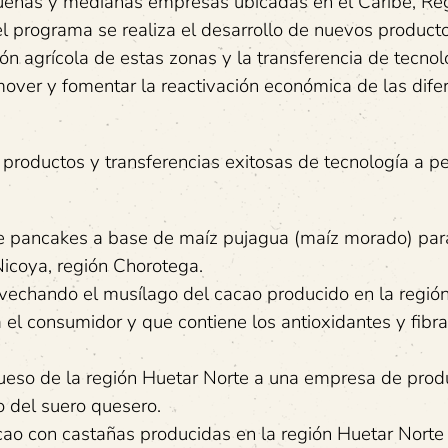
queñas y medianas empresas ubicadas en el Caribe, Re
 programa se realiza el desarrollo de nuevos producto
ón agrícola de estas zonas y la transferencia de tecnol
ver y fomentar la reactivación económica de las dife
e productos y transferencias exitosas de tecnología a 
de pancakes a base de maíz pujagua (maíz morado) par
icoya, región Chorotega.
ovechando el musílago del cacao producido en la regió
el consumidor y que contiene los antioxidantes y fibr
l queso de la región Huetar Norte a una empresa de prod
o del suero quesero.
acao con castañas producidas en la región Huetar Norte 