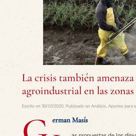
La crisis también amenaza 
agroindustrial en las zonas
Escrito en
30/10/2020
. Publicado en
Análisis
,
Aportes para e
G
erman Masís
as propuestas de los dipu