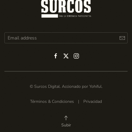
© Surcos Digital. Accionado por
Yohiful
.
Términos & Condiciones
|
Privacidad
Subir