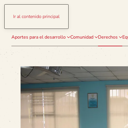
Ir al contenido principal
Aportes para el desarrollo
Comunidad
Derechos
Eq