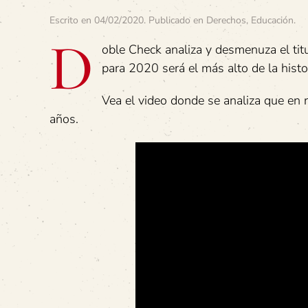
Escrito en
04/02/2020
. Publicado en
Derechos
,
Educación
.
D
oble Check analiza y desmenuza el tit
para 2020 será el más alto de la histor
Vea el video donde se analiza que en 
años.