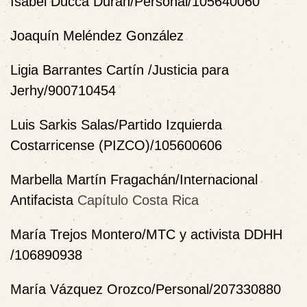
Isabel Ducca Durán/Personal/105640060
Joaquín Meléndez González
Ligia Barrantes Cartín /Justicia para
Jerhy/900710454
Luis Sarkis Salas/Partido Izquierda
Costarricense (PIZCO)/105600606
Marbella Martín Fragachán/Internacional
Antifacista
Capítulo Costa Rica
María Trejos Montero/MTC y activista DDHH
/106890938
María Vázquez Orozco/Personal/207330880