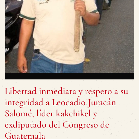
Libertad inmediata y respeto a su
integridad a Leocadio Juracán
Salomé, líder kakchikel y
exdiputado del Congreso de
Guatemala