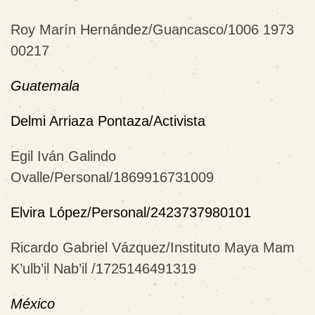
Roy Marín Hernández/Guancasco/1006 1973
00217
Guatemala
Delmi Arriaza Pontaza/Activista
Egil Iván Galindo
Ovalle/Personal/1869916731009
Elvira López/Personal/2423737980101
Ricardo Gabriel Vázquez/Instituto Maya Mam
K’ulb’il Nab’il /1725146491319
México