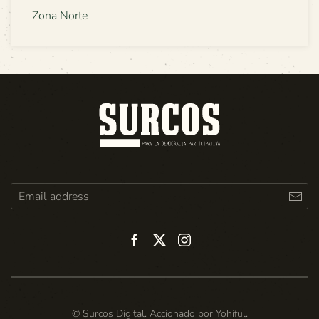
Zona Norte
© Surcos Digital. Accionado por
Yohiful
.