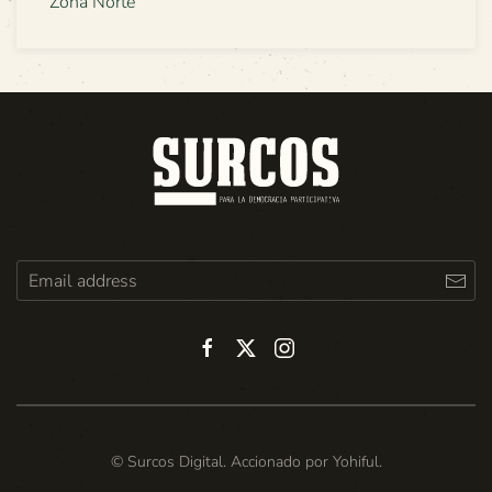
Zona Norte
© Surcos Digital. Accionado por
Yohiful
.