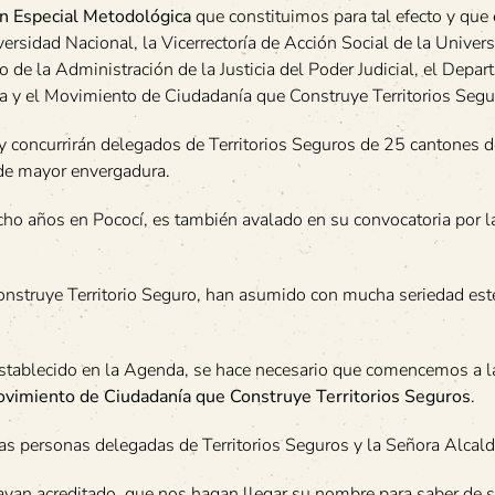
n Especial Metodológica
que constituimos para tal efecto y que 
versidad Nacional, la Vicerrectoría de Acción Social de la Univer
 de la Administración de la Justicia del Poder Judicial, el Depa
a y el Movimiento de Ciudadanía que Construye Territorios Segu
 y concurrirán delegados de Territorios Seguros de 25 cantones d
 de mayor envergadura.
ocho años en Pococí, es también avalado en su convocatoria por 
nstruye Territorio Seguro, han asumido con mucha seriedad est
 establecido en la Agenda, se hace necesario que comencemos a 
vimiento de Ciudadanía que Construye Territorios Seguros
.
 las personas delegadas de Territorios Seguros y la Señora Alcal
ayan acreditado, que nos hagan llegar su nombre para saber de 