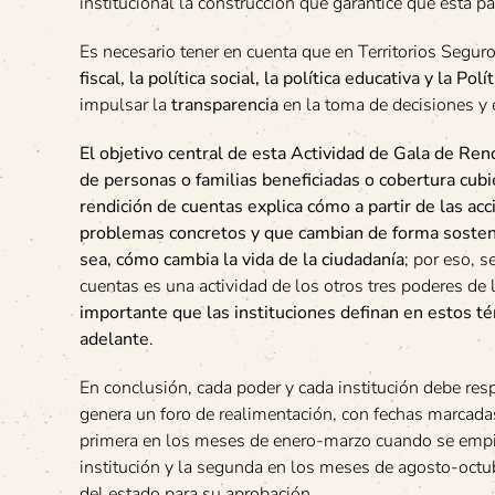
institucional la construcción que garantice que esta pa
Es necesario tener en cuenta que en Territorios Segur
fiscal, la política social, la política educativa y la
impulsar la
transparencia
en la toma de decisiones y en
El objetivo central de esta Actividad de Gala de Re
de personas o familias beneficiadas o cobertura cubi
rendición de cuentas explica cómo a partir de las ac
problemas concretos y que cambian de forma sostenibl
sea, cómo cambia la vida de la ciudadanía
; por eso, 
cuentas es una actividad de los otros tres poderes de
importante que las instituciones definan en estos t
adelante
.
En conclusión, cada poder y cada institución debe resp
genera un foro de realimentación, con fechas marcada
primera en los meses de enero-marzo cuando se empie
institución y la segunda en los meses de agosto-octu
del estado para su aprobación.