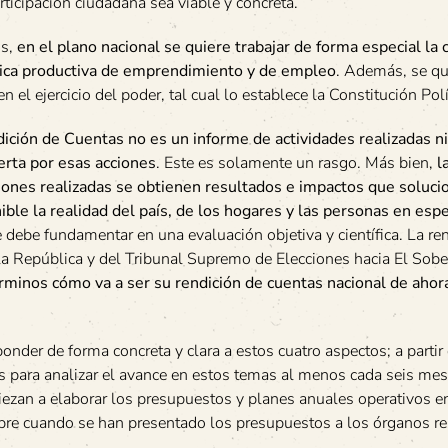
rticipación ciudadana sea viable y concreta.
os,
en el plano nacional se quiere trabajar de forma especial la c
 Política productiva de emprendimiento y de empleo
. Además, se qu
 el ejercicio del poder, tal cual lo establece la Constitución Polí
ndición de Cuentas no es un informe de actividades realizadas 
erta por esas acciones
. Este es solamente un rasgo. Más bien,
l
ciones realizadas se obtienen resultados e impactos que soluci
e la realidad del país, de los hogares y las personas en espec
se debe fundamentar en una evaluación objetiva y científica. La re
 la República y del Tribunal Supremo de Elecciones hacia El Sob
érminos cómo va a ser su rendición de cuentas nacional de ahor
onder de forma concreta y clara a estos cuatro aspectos; a partir
s para analizar el avance en estos temas al menos cada seis mes
zan a elaborar los presupuestos y planes anuales operativos e
bre cuando se han presentado los presupuestos a los órganos re