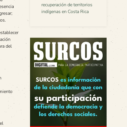
recuperación de territorios
resencia
indígenas en Costa Rica
gresar;
os.
establecer
pación
ura del
n
imiento
el