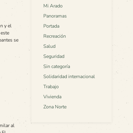
Mi Arado
Panoramas
n y el
Portada
 este
Recreación
pantes se
Salud
Seguridad
Sin categoría
Solidaridad internacional
Trabajo
Vivienda
Zona Norte
milar al
 El