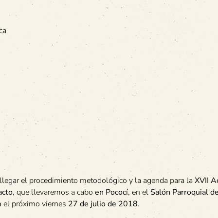
ca
legar el procedimiento metodológico y la agenda para la
XVII A
acto
, que llevaremos a cabo
en Pococí
, en el
Salón Parroquial d
m
el próximo viernes
27 de julio de 2018
.