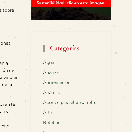
e sobre
iones,
Categorías
Agua
an a
ción de
Alianza
a valorar
Alimentación
 de la
Análisis
Aportes para el desarrollo
ta en los
alizar
Arte
s
Boletines
uesto