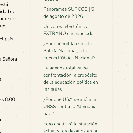
está
Panoramas SURCOS | 5
sidad de
de agosto de 2026
rtamento
ros.
Un correo electrónico
EXTRAÑO e inesperado
el país,
¿Por qué militarizar a la
Policía Nacional, a la
Fuerza Pública Nacional?
la Señora
La agenda rotativa de
confrontación: a propósito
e
de la educación política en
las aulas
las 8:00
¿Por qué USA se alió a la
URSS contra la Alemania
nazi?
desa.
Foro analizará la situación
actual y los desafíos en la
su