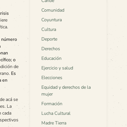
Caribe
Comunidad
risis
Coyuntura
iere
tica.
Cultura
Deporte
ni número
a
Derechos
onan
Educación
ífico; o
ndición de
Ejercicio y salud
erano.
Es
Elecciones
a en
Equidad y derechos de la
mujer
 de acá se
Formación
es. La
n cada
Lucha Cultural
spectivos
Madre Tierra