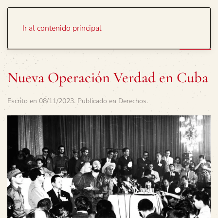
Portada
Temas
Ir al contenido principal
Nueva Operación Verdad en Cuba
Escrito en
08/11/2023
. Publicado en
Derechos
.