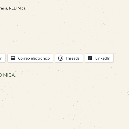
eira, RED Mica.
am
Correo electrónico
Threads
LinkedIn
D MICA