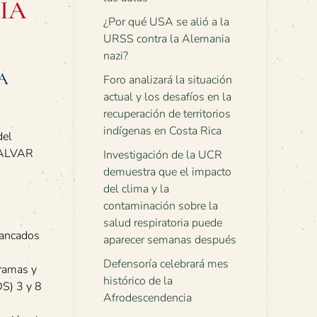
MIA
¿Por qué USA se alió a la
URSS contra la Alemania
nazi?
A
Foro analizará la situación
actual y los desafíos en la
recuperación de territorios
indígenas en Costa Rica
del
 SALVAR
Investigación de la UCR
demuestra que el impacto
del clima y la
contaminación sobre la
salud respiratoria puede
tancados
aparecer semanas después
Defensoría celebrará mes
gramas y
histórico de la
DS) 3 y 8
Afrodescendencia