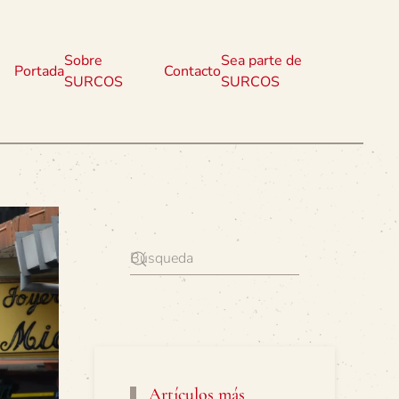
Sobre
Sea parte de
Portada
Contacto
SURCOS
SURCOS
Artículos más