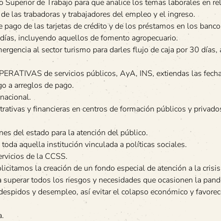
Superior de Trabajo para que analice los temas laborales en rel
e las trabadoras y trabajadores del empleo y el ingreso.
e pago de las tarjetas de crédito y de los préstamos en los banc
 días, incluyendo aquellos de fomento agropecuario.
rgencia al sector turismo para darles flujo de caja por 30 días,
PERATIVAS de servicios públicos, AyA, INS, extiendas las fech
go a arreglos de pago.
nacional.
ativas y financieras en centros de formación públicos y privados
nes del estado para la atención del público.
 toda aquella institución vinculada a políticas sociales.
ervicios de la CCSS.
olicitamos la creación de un fondo especial de atención a la crisi
ara superar todos los riesgos y necesidades que ocasionen la pand
despidos y desempleo, así evitar el colapso económico y favorec
a.