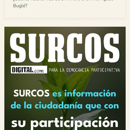
Buglé?