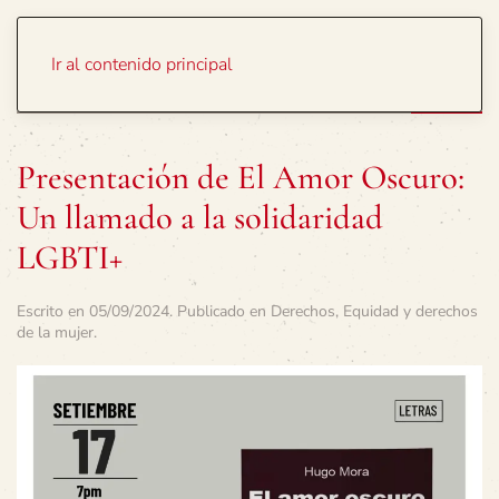
Portada
Temas
Ir al contenido principal
Presentación de El Amor Oscuro:
Un llamado a la solidaridad
LGBTI+
Escrito en
05/09/2024
. Publicado en
Derechos
,
Equidad y derechos
de la mujer
.