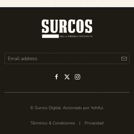
© Surcos Digital. Accionado por
Yohiful
.
Términos & Condiciones
|
Privacidad