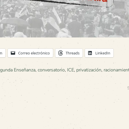
am
Correo electrónico
Threads
LinkedIn
Segunda Enseñanza
,
conversatorio
,
ICE
,
privatización
,
racionamien