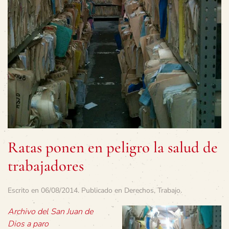
Ratas ponen en peligro la salud de
trabajadores
Escrito en
06/08/2014
. Publicado en
Derechos
,
Trabajo
.
Archivo del San Juan de
Dios a paro