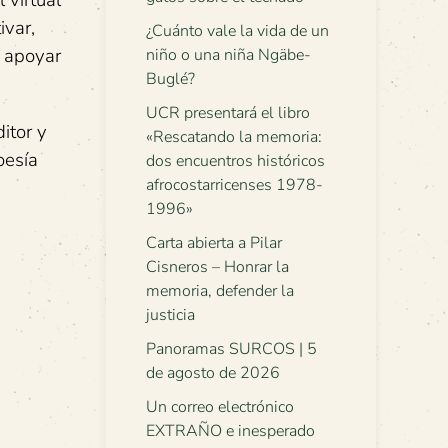
 virtual
ivar,
¿Cuánto vale la vida de un
e apoyar
niño o una niña Ngäbe-
Buglé?
UCR presentará el libro
itor y
«Rescatando la memoria:
oesía
dos encuentros históricos
afrocostarricenses 1978-
1996»
Carta abierta a Pilar
Cisneros – Honrar la
memoria, defender la
justicia
Panoramas SURCOS | 5
de agosto de 2026
Un correo electrónico
EXTRAÑO e inesperado