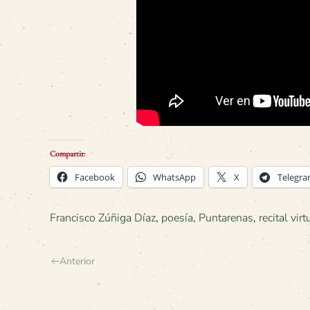
Compartir:
Facebook
WhatsApp
X
Telegr
Francisco Zúñiga Díaz
,
poesía
,
Puntarenas
,
recital virt
Anterior