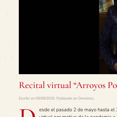
Recital virtual “Arroyos Po
Escrito en
05/09/2020
. Publicado en
Derechos
.
D
esde el pasado 2 de mayo hasta el 