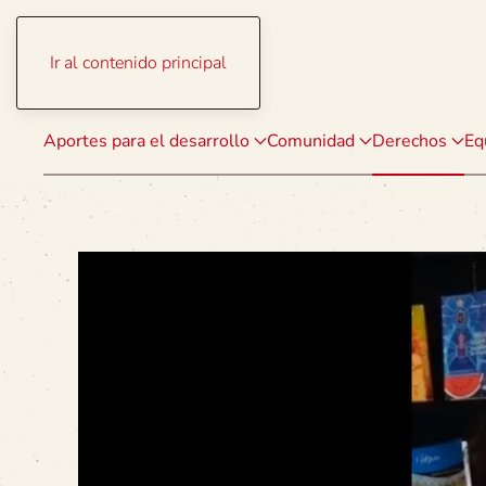
Ir al contenido principal
Aportes para el desarrollo
Comunidad
Derechos
Eq