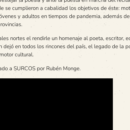
estejar la poesía y ante la puesta en marcha del recital
de se cumplieron a cabalidad los objetivos de éste: mot
s jóvenes y adultos en tiempos de pandemia, además d
rovincias.
es nortes el rendirle un homenaje al poeta, escritor, ed
n dejó en todos los rincones del país, el legado de la p
motor cultural.
viado a SURCOS por Rubén Monge.