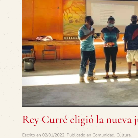
Rey Curré eligió la nueva j
Escrito en
02/01/2022
. Publicado en
Comunidad
,
Cultura
.