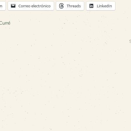
am
Correo electrónico
Threads
LinkedIn
Curré