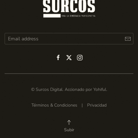
© Surcos Digital. Accionado por
Yohiful
.
Términos & Condiciones
|
Privacidad
Subir