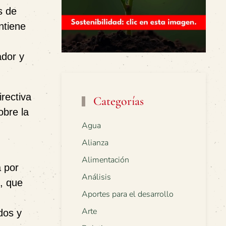
s de
ntiene
ador y
rectiva
Categorías
obre la
Agua
Alianza
Alimentación
a por
Análisis
, que
Aportes para el desarrollo
Arte
dos y