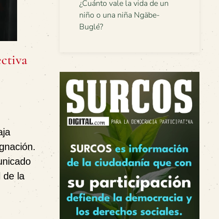
¿Cuánto vale la vida de un
niño o una niña Ngäbe-
Buglé?
ctiva
aja
gnación.
municado
 de la