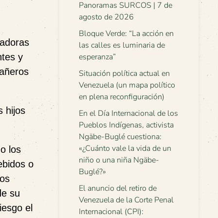
Panoramas SURCOS | 7 de
agosto de 2026
Bloque Verde: “La acción en
jadoras
las calles es luminaria de
ntes y
esperanza”
pañeros
Situación política actual en
Venezuela (un mapa político
en plena reconfiguración)
s hijos
En el Día Internacional de los
Pueblos Indígenas, activista
Ngäbe-Buglé cuestiona:
«¿Cuánto vale la vida de un
o los
niño o una niña Ngäbe-
ebidos o
Buglé?»
los
El anuncio del retiro de
de su
Venezuela de la Corte Penal
iesgo el
Internacional (CPI):