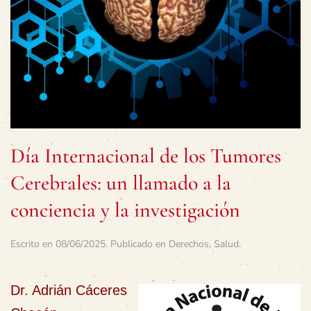
Día Internacional de los Tumores
Cerebrales: un llamado a la
conciencia y la investigación
Escrito en
08/06/2025
. Publicado en
Derechos
,
Salud
.
Dr. Adrián Cáceres