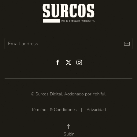
© Surcos Digital. Accionado por
Yohiful
.
Términos & Condiciones
|
Privacidad
Subir