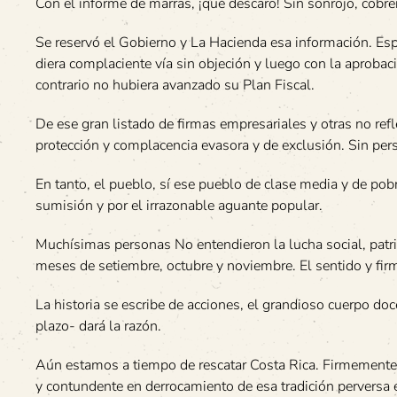
Con el informe de marras, ¡qué descaro! Sin sonrojo, cobre
Se reservó el Gobierno y La Hacienda esa información. Esp
diera complaciente vía sin objeción y luego con la aproba
contrario no hubiera avanzado su Plan Fiscal.
De ese gran listado de firmas empresariales y otras no ref
protección y complacencia evasora y de exclusión. Sin per
En tanto, el pueblo, sí ese pueblo de clase media y de pobre
sumisión y por el irrazonable aguante popular.
Muchísimas personas No entendieron la lucha social, patriót
meses de setiembre, octubre y noviembre. El sentido y fir
La historia se escribe de acciones, el grandioso cuerpo doc
plazo- dará la razón.
Aún estamos a tiempo de rescatar Costa Rica. Firmemente cr
y contundente en derrocamiento de esa tradición perversa 