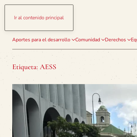
Ir al contenido principal
Aportes para el desarrollo
Comunidad
Derechos
Eq
Etiqueta:
AESS