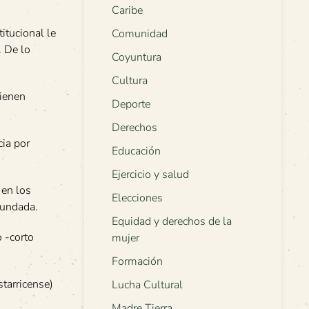
Caribe
itucional le
Comunidad
. De lo
Coyuntura
Cultura
tienen
Deporte
Derechos
cia por
Educación
Ejercicio y salud
 en los
Elecciones
cundada.
Equidad y derechos de la
o -corto
mujer
Formación
tarricense)
Lucha Cultural
Madre Tierra