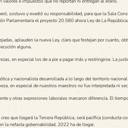
n valores e impuestos que no reportan ni entregan al erario.
eró, sostuvo y evadió su responsabilidad, para que la Sala Const
ción Parlamentaria el proyecto 20.580 ahora Ley de La República
lejadas, aplauden la nueva Ley, claro que festejan por cuanto, ob
secución alguna.
zas, en especial los de a pie a pagar más y restringirse. La justi
ica y nacionalista desarrollada a lo largo del territorio nacional
meza, en especial de nuestros maestros no fue interpretada ni se
ente y otras expresiones laborales marcaron diferencia. El tiemp
eo que llegará la Tercera República, será pacífica (conducta cos
en la nefasta gobernabilidad, 2022 ha de llegar.