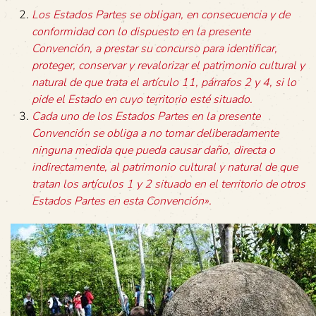
Los Estados Partes se obligan, en consecuencia y de
conformidad con lo dispuesto en la presente
Convención, a prestar su concurso para identificar,
proteger, conservar y revalorizar el patrimonio cultural y
natural de que trata el artículo 11, párrafos 2 y 4, si lo
pide el Estado en cuyo territorio esté situado.
Cada uno de los Estados Partes en la presente
Convención se obliga a no tomar deliberadamente
ninguna medida que pueda causar daño, directa o
indirectamente, al patrimonio cultural y natural de que
tratan los artículos 1 y 2 situado en el territorio de otros
Estados Partes en esta Convención».