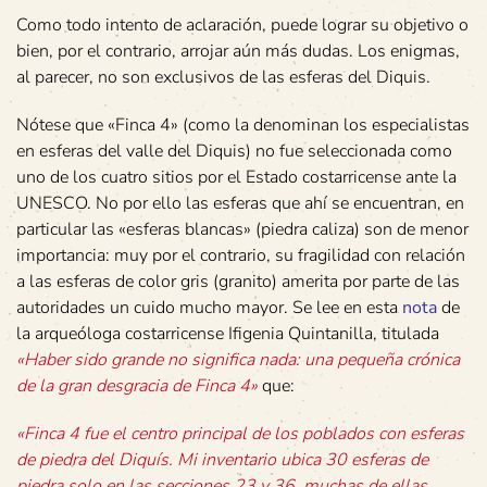
Como todo intento de aclaración, puede lograr su objetivo o
bien, por el contrario, arrojar aún más dudas. Los enigmas,
al parecer, no son exclusivos de las esferas del Diquis.
Nótese que «Finca 4» (como la denominan los especialistas
en esferas del valle del Diquis) no fue seleccionada como
uno de los cuatro sitios por el Estado costarricense ante la
UNESCO. No por ello las esferas que ahí se encuentran, en
particular las «esferas blancas» (piedra caliza) son de menor
importancia: muy por el contrario, su fragilidad con relación
a las esferas de color gris (granito) amerita por parte de las
autoridades un cuido mucho mayor. Se lee en esta
nota
de
la arqueóloga costarricense Ifigenia Quintanilla, titulada
«Haber sido grande no significa nada: una pequeña crónica
de la gran desgracia de Finca 4»
que:
«Finca 4 fue el centro principal de los poblados con esferas
de piedra del Diquís. Mi inventario ubica 30 esferas de
piedra solo en las secciones 23 y 36, muchas de ellas