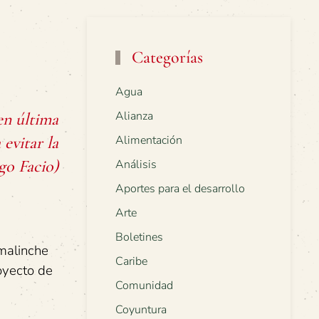
Categorías
Agua
Alianza
 en última
 evitar la
Alimentación
go Facio)
Análisis
Aportes para el desarrollo
Arte
Boletines
 malinche
Caribe
royecto de
Comunidad
Coyuntura