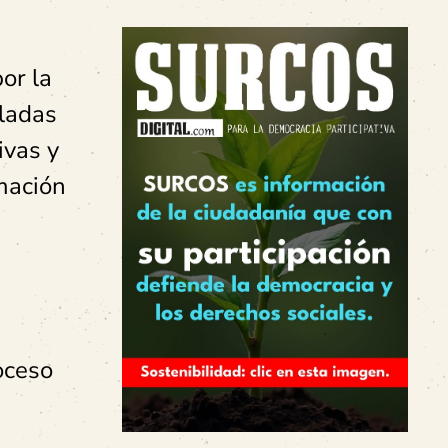
or la
uladas
ivas y
mación
oceso