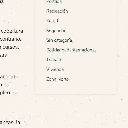
as
Portada
Recreación
Salud
 cobertura
Seguridad
contrario,
Sin categoría
oncursos,
Solidaridad internacional
sas
Trabajo
Vivienda
haciendo
Zona Norte
o del
mpleo de
anzas, la