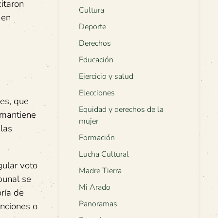
citaron
Cultura
 en
Deporte
Derechos
Educación
Ejercicio y salud
Elecciones
es, que
Equidad y derechos de la
 mantiene
mujer
 las
Formación
Lucha Cultural
gular voto
Madre Tierra
bunal se
Mi Arado
oría de
Panoramas
nciones o