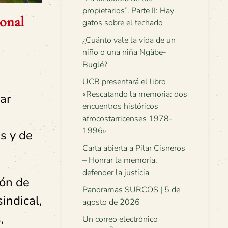
propietarios”. Parte II: Hay
ional
gatos sobre el techado
¿Cuánto vale la vida de un
niño o una niña Ngäbe-
Buglé?
UCR presentará el libro
«Rescatando la memoria: dos
rar
encuentros históricos
afrocostarricenses 1978-
1996»
s y de
Carta abierta a Pilar Cisneros
– Honrar la memoria,
defender la justicia
ión de
Panoramas SURCOS | 5 de
indical,
agosto de 2026
,
Un correo electrónico