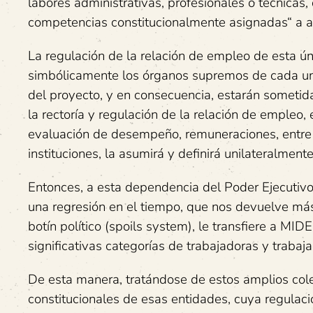
labores administrativas, profesionales o técnicas,
competencias constitucionalmente asignadas“ a a
La regulación de la relación de empleo de esta ún
simbólicamente los órganos supremos de cada una
del proyecto, y en consecuencia, estarán sometidas 
la rectoría y regulación de la relación de empleo,
evaluación de desempeño, remuneraciones, entre 
instituciones, la asumirá y definirá unilateralme
Entonces, a esta dependencia del Poder Ejecutivo
una regresión en el tiempo, que nos devuelve más 
botín político (spoils system), le transfiere a M
significativas categorías de trabajadoras y trabaja
De esta manera, tratándose de estos amplios col
constitucionales de esas entidades, cuya regulació