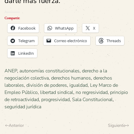
darle más fuerza.
Compartir:
Facebook
WhatsApp
X
Telegram
Correo electrónico
Threads
LinkedIn
ANEP
,
autonomías constitucionales
,
derecho a la
negociación colectiva
,
derechos humanos
,
derechos
laborales
,
división de poderes
,
igualdad
,
Ley Marco de
Empleo Público
,
libertad sindical
,
no regresividad
,
principio
de retroactividad
,
progresividad
,
Sala Constitucional
,
seguridad jurídica
Anterior
Siguiente