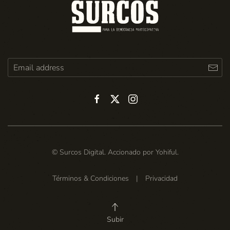
© Surcos Digital. Accionado por
Yohiful
.
Términos & Condiciones
|
Privacidad
Subir