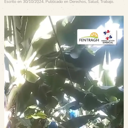
Escrito en
30/10/2024
. Publicado en
Derechos
,
Salud
,
Trabajo
.