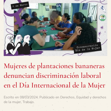
Mujeres de plantaciones bananeras
denuncian discriminación laboral
en el Día Internacional de la Mujer
Escrito en
08/03/2024
. Publicado en
Derechos
,
Equidad y derechos
de la mujer
,
Trabajo
.