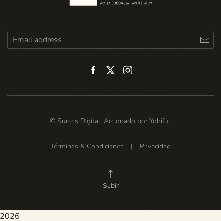
© Surcos Digital. Accionado por
Yohiful
.
Términos & Condiciones
|
Privacidad
Subir
2026