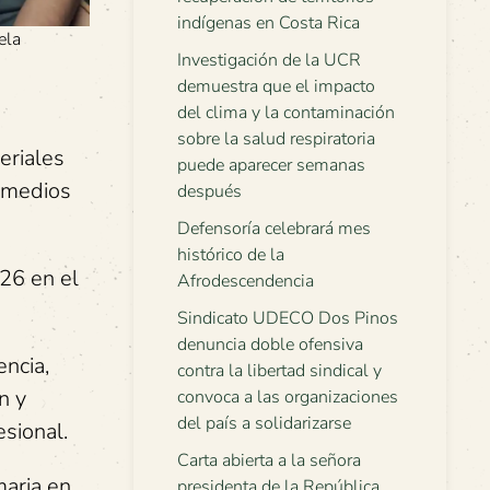
indígenas en Costa Rica
ela
Investigación de la UCR
demuestra que el impacto
del clima y la contaminación
sobre la salud respiratoria
eriales
puede aparecer semanas
s medios
después
Defensoría celebrará mes
histórico de la
026 en el
Afrodescendencia
Sindicato UDECO Dos Pinos
denuncia doble ofensiva
ncia,
contra la libertad sindical y
n y
convoca a las organizaciones
del país a solidarizarse
sional.
Carta abierta a la señora
maria en
presidenta de la República