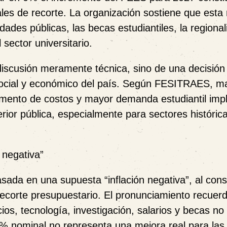
les de recorte. La organización sostiene que esta
des públicas, las becas estudiantiles, la regional
 sector universitario.
discusión meramente técnica, sino de una
decisión 
lo social y económico del país. Según FESITRAES, m
umento de costos y mayor demanda estudiantil impl
rior pública, especialmente para sectores históri
 negativa”
basada en una supuesta “inflación negativa”, al cons
 recorte presupuestario. El pronunciamiento recuer
ios, tecnología, investigación, salarios y becas no
% nominal no representa una mejora real para las