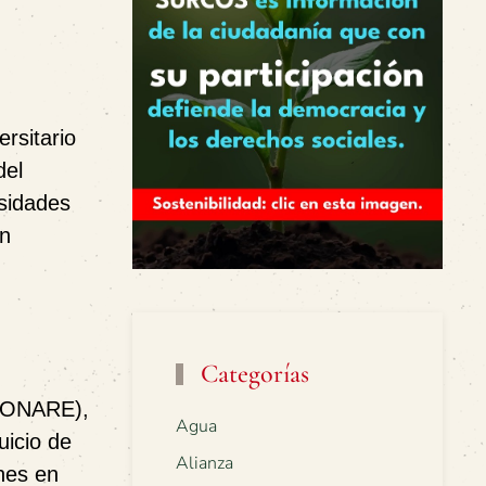
rsitario
del
rsidades
ón
Categorías
(CONARE),
Agua
uicio de
Alianza
nes en