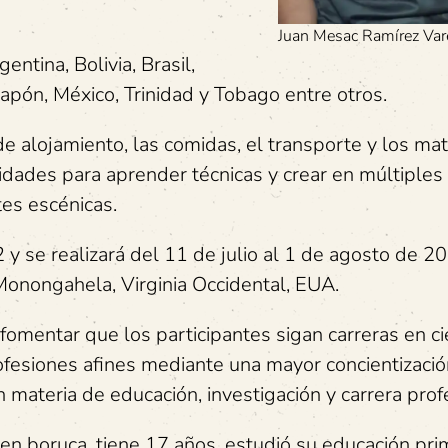
Juan Mesac Ramírez Var
ntina, Bolivia, Brasil,
Japón, México, Trinidad y Tobago entre otros.
de alojamiento, las comidas, el transporte y los mat
idades para aprender técnicas y crear en múltiple
tes escénicas.
y se realizará del 11 de julio al 1 de agosto de 2
onongahela, Virginia Occidental, EUA.
mentar que los participantes sigan carreras en cie
rofesiones afines mediante una mayor concientizació
materia de educación, investigación y carrera profe
gen boruca, tiene 17 años, estudió su educación pri