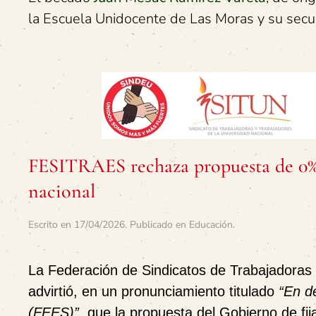
la Escuela Unidocente de Las Moras y su secu
FESITRAES rechaza propuesta de 0% 
nacional
Escrito en
17/04/2026
. Publicado en
Educación
.
La Federación de Sindicatos de Trabajadoras
advirtió, en un pronunciamiento titulado
“En d
(FEES)”
, que la propuesta del Gobierno de fi