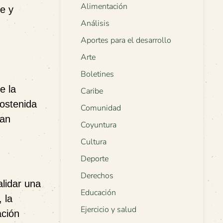
Alimentación
me y
Análisis
Aportes para el desarrollo
Arte
Boletines
e la
Caribe
sostenida
Comunidad
ran
Coyuntura
Cultura
Deporte
Derechos
alidar una
Educación
 la
Ejercicio y salud
ación