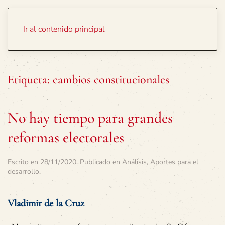
Portada
Temas
Ir al contenido principal
Etiqueta:
cambios constitucionales
No hay tiempo para grandes
reformas electorales
Escrito en
28/11/2020
. Publicado en
Análisis
,
Aportes para el
desarrollo
.
Vladimir de la Cruz