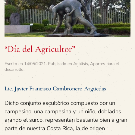
“Día del Agricultor”
Escrito en
14/05/2021
. Publicado en
Análisis
,
Aportes para el
desarrollo
.
Lic. Javier Francisco Cambronero Arguedas
Dicho conjunto escultòrico compuesto por un
campesino, una campesina y un niño, doblados
arando el surco, representan bastante bien a gran
parte de nuestra Costa Rica, la de origen