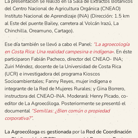
La presentación se realizó en la Sala de Extractos Botánicos
del Centro Nacional de Agricultura Orgánica (CNEAO)
Instituto Nacional de Aprendizaje (INA) (Dirección: 1.5 km
al Este del puente Bailey, carretera al Volcán Irazú, La
Chinchilla, Oreamuno, Cartago).
Ese día también se llevó a cabo el Panel:
“La agroecología
en Costa Rica: Una realidad campesina e indígena»
. En éste
participaron Fabián Pacheco, director del CNEAO- INA;
Zuiri Méndez, docente de la Universidad de Costa Rica
(UCR) e investigadora del programa Kioscos
Socioambientales; Fanny Reyes, mujer indígena e
integrante de la Red de Mujeres Rurales; y Gina Borrero,
instructora del CNEAO-INA. Moderará: Henry Picado, co-
editor de La Agroecóloga. Posteriormente se presentó el
documental
“Semillas: ¿Bien común o propiedad
corporativa?”
.
La Agroecóloga
es
gestionada
por la
Red de Coordinación