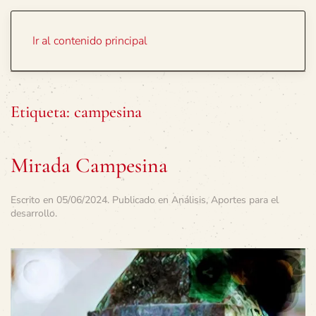
Portada
Temas
Ir al contenido principal
Etiqueta:
campesina
Mirada Campesina
Escrito en
05/06/2024
. Publicado en
Análisis
,
Aportes para el
desarrollo
.