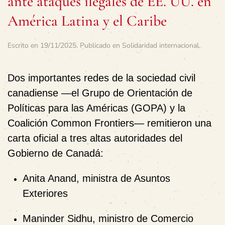
ante ataques ilegales de EE. UU. en
América Latina y el Caribe
Escrito en
19/11/2025
. Publicado en
Solidaridad internacional
.
Dos importantes redes de la sociedad civil
canadiense —
el Grupo de Orientación de
Políticas para las Américas (GOPA)
y la
Coalición Common Frontiers
— remitieron una
carta oficial
a tres altas autoridades del
Gobierno de Canadá:
Anita Anand
, ministra de Asuntos
Exteriores
Maninder Sidhu
, ministro de Comercio