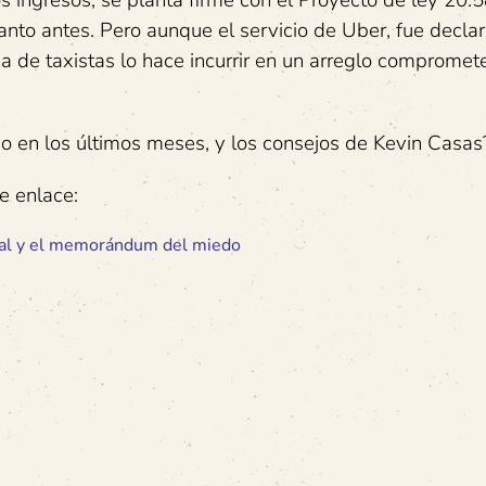
os ingresos, se planta firme con el Proyecto de ley 20.
nto antes. Pero aunque el servicio de Uber, fue declar
lga de taxistas lo hace incurrir en un arreglo comprome
do en los últimos meses, y los consejos de Kevin Casas
e enlace:
scal y el memorándum del miedo