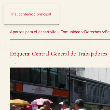
Ir al contenido principal
Aportes para el desarrollo
Comunidad
Derechos
Eq
Etiqueta:
Central General de Trabajadores