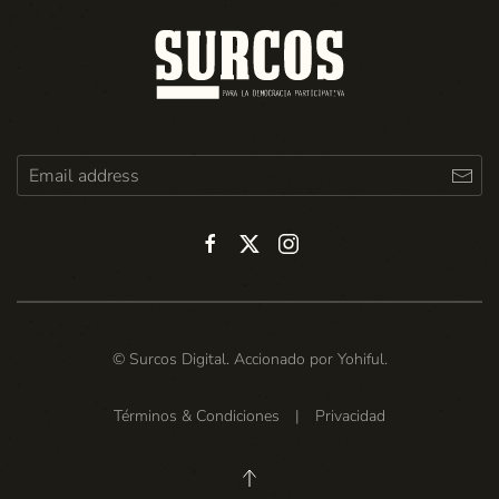
© Surcos Digital. Accionado por
Yohiful
.
Términos & Condiciones
|
Privacidad