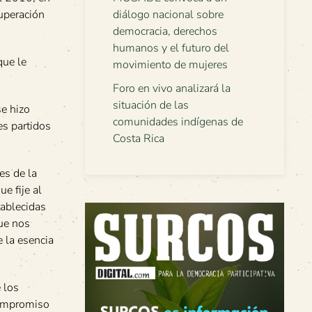
diálogo nacional sobre
cuperación
democracia, derechos
humanos y el futuro del
que le
movimiento de mujeres
Foro en vivo analizará la
situación de las
se hizo
comunidades indígenas de
es partidos
Costa Rica
es de la
e fije al
tablecidas
que nos
e la esencia
 los
 compromiso