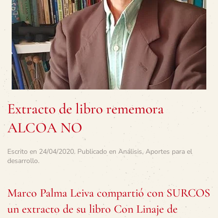
Extracto de libro rememora
ALCOA NO
Escrito en
24/04/2020
. Publicado en
Análisis
,
Aportes para el
desarrollo
.
Marco Palma Leiva compartió con SURCOS
un extracto de su libro Con Linaje de