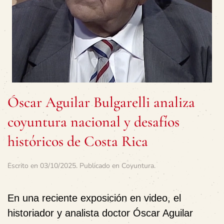
Óscar Aguilar Bulgarelli analiza
coyuntura nacional y desafíos
históricos de Costa Rica
Escrito en
03/10/2025
. Publicado en
Coyuntura
.
En una reciente exposición en video, el
historiador y analista doctor
Óscar Aguilar