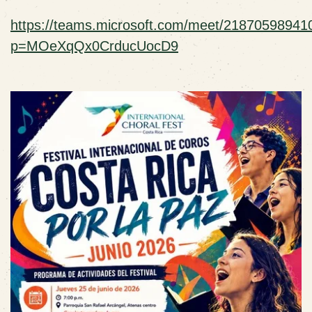
https://teams.microsoft.com/meet/21870598941
p=MOeXqQx0CrducUocD9