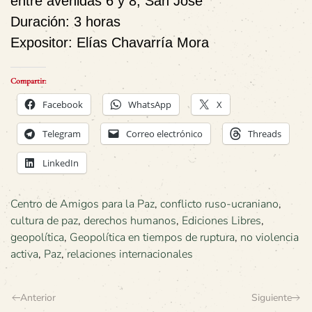
entre avenidas 6 y 8, San José
Duración:
3 horas
Expositor:
Elías Chavarría Mora
Compartir:
Facebook
WhatsApp
X
Telegram
Correo electrónico
Threads
LinkedIn
Centro de Amigos para la Paz
,
conflicto ruso-ucraniano
,
cultura de paz
,
derechos humanos
,
Ediciones Libres
,
geopolítica
,
Geopolítica en tiempos de ruptura
,
no violencia
activa
,
Paz
,
relaciones internacionales
Anterior
Siguiente