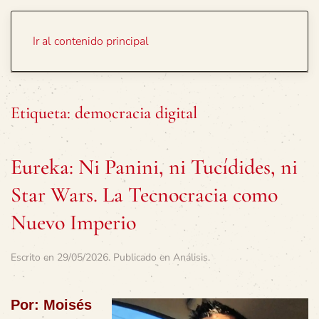
Portada
Temas
Ir al contenido principal
Etiqueta:
democracia digital
Eureka: Ni Panini, ni Tucídides, ni
Star Wars. La Tecnocracia como
Nuevo Imperio
Escrito en
29/05/2026
. Publicado en
Análisis
.
Por: Moisés