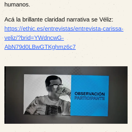
humanos.
Acá la brillante claridad narrativa se Véliz:
https://ethic.es/entrevistas/entrevista-carissa-
veliz/?brid=YWdncwG-
AbN79d0LBwGTKghmz6c7