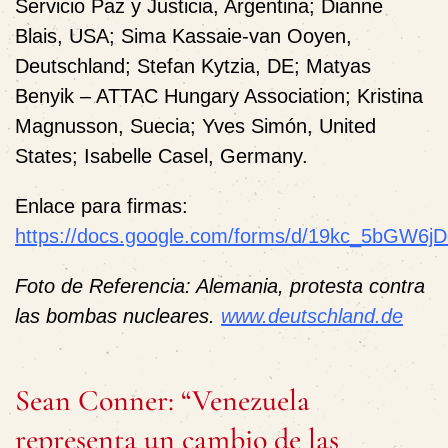
Servicio Paz y Justicia, Argentina;
Dianne
Blais
, USA;
Sima Kassaie-van Ooyen
,
Deutschland;
Stefan Kytzia
, DE;
Matyas
Benyik
– ATTAC Hungary Association;
Kristina
Magnusson
, Suecia;
Yves Simón
, United
States;
Isabelle Casel
, Germany.
Enlace para firmas:
https://docs.google.com/forms/d/19kc_5bGW
Foto de Referencia: Alemania, protesta contra
las bombas nucleares.
www.deutschland.de
Sean Conner: “Venezuela
representa un cambio de las