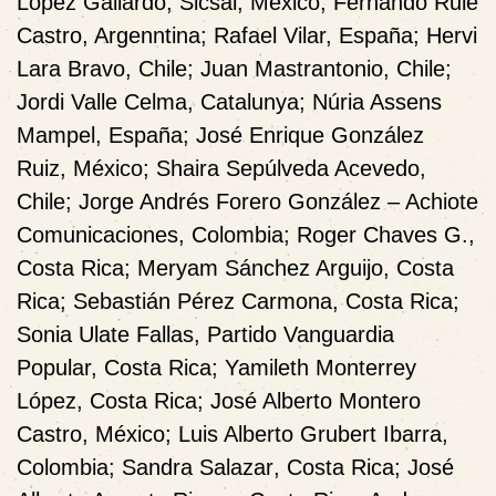
López Gallardo
, Sicsal, México;
Fernando Rule
Castro
, Argenntina;
Rafael Vilar,
España;
Hervi
Lara Bravo
, Chile;
Juan Mastrantonio
, Chile;
Jordi Valle Celma
, Catalunya;
Núria Assens
Mampel
, España;
José Enrique González
Ruiz
, México;
Shaira Sepúlveda Acevedo
,
Chile;
Jorge Andrés Forero González
– Achiote
Comunicaciones, Colombia;
Roger Chaves G
.,
Costa Rica;
Meryam Sánchez Arguijo
, Costa
Rica;
Sebastián Pérez Carmona
, Costa Rica;
Sonia Ulate Fallas
, Partido Vanguardia
Popular, Costa Rica;
Yamileth Monterrey
López
, Costa Rica;
José Alberto Montero
Castro
, México;
Luis Alberto Grubert Ibarra
,
Colombia;
Sandra Salazar
, Costa Rica;
José