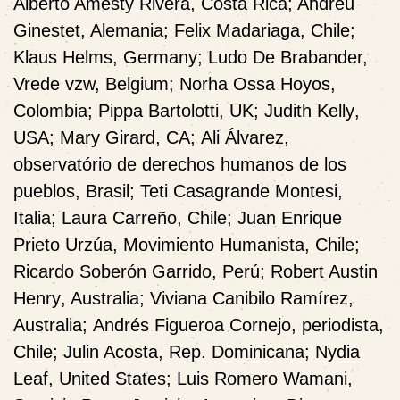
Alberto Amesty Rivera
, Costa Rica;
Andreu
Ginestet
, Alemania;
Felix Madariaga
, Chile;
Klaus Helms,
Germany;
Ludo De Brabander,
Vrede vzw, Belgium;
Norha Ossa Hoyo
s,
Colombia;
Pippa Bartolott
i, UK;
Judith Kelly
,
USA;
Mary Girard
, CA;
Ali Álvarez,
observatório de derechos humanos de los
pueblos, Brasil;
Teti Casagrande Montesi,
Italia;
Laura Carreño
, Chile;
Juan Enrique
Prieto Urzúa
, Movimiento Humanista, Chile;
Ricardo Soberón Garrido
, Perú;
Robert Austin
Henry
, Australia;
Viviana Canibilo Ramírez
,
Australia;
Andrés Figueroa Cornejo
, periodista,
Chile;
Julin Acosta
, Rep. Dominicana;
Nydia
Leaf
, United States;
Luis Romero Wamani
,