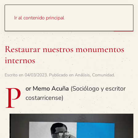
Portada
Temas
Ir al contenido principal
Restaurar nuestros monumentos
internos
Escrito en
04/03/2023
. Publicado en
Análisis
,
Comunidad
.
P
or Memo Acuña
(Sociólogo y escritor
costarricense)