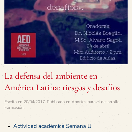
La defensa del ambiente en
América Latina: riesgos y desafíos
Escrito en
20/04/2017
. Publicado en
Aportes para el desarrollo
,
Formación
.
Actividad académica Semana U