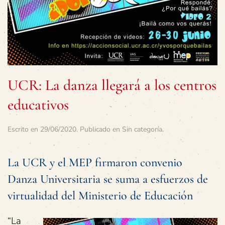
UCR: La danza llegará a los centros
educativos
Escrito en
29/06/2020
. Publicado en
Sin categoría
.
La UCR y el MEP firmaron convenio
Danza Universitaria se suma a esfuerzos de
virtualidad del Ministerio de Educación
“La