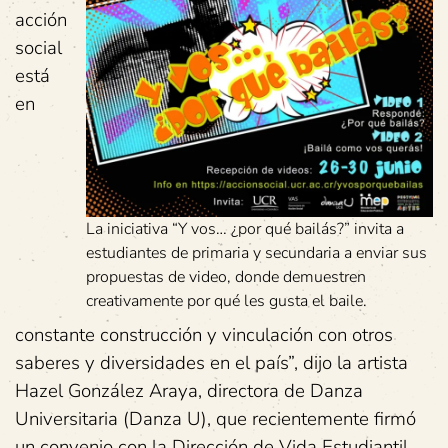
acción
social
está
en
La iniciativa “Y vos… ¿por qué bailás?” invita a
estudiantes de primaria y secundaria a enviar sus
propuestas de video, donde demuestren
creativamente por qué les gusta el baile.
constante construcción y vinculación con otros
saberes y diversidades en el país”, dijo la artista
Hazel González Araya, directora de Danza
Universitaria (Danza U), que recientemente firmó
un convenio con la Dirección de Vida Estudiantil