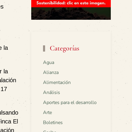
es
ó
e
Categorías
e la
Agua
r la
Alianza
alación
Alimentación
,17
Análisis
Aportes para el desarrollo
ulsando
Arte
Finca El
Boletines
mación