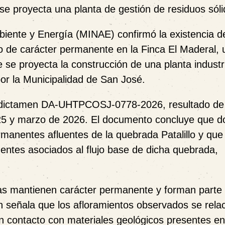
e proyecta una planta de gestión de residuos sóli
biente y Energía (MINAE) confirmó la existencia d
o de carácter permanente en la Finca El Maderal, 
e proyecta la construcción de una planta industri
por la Municipalidad de San José.
 el dictamen DA-UHTPCOSJ-0778-2026, resultado de
025 y marzo de 2026. El documento concluye que d
anentes afluentes de la quebrada Patalillo y que
ntes asociados al flujo base de dicha quebrada,
das mantienen carácter permanente y forman parte 
én señala que los afloramientos observados se rela
n contacto con materiales geológicos presentes en