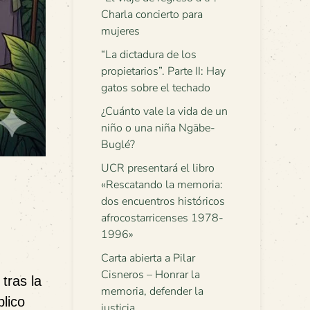
Charla concierto para
mujeres
“La dictadura de los
propietarios”. Parte II: Hay
gatos sobre el techado
¿Cuánto vale la vida de un
niño o una niña Ngäbe-
Buglé?
UCR presentará el libro
«Rescatando la memoria:
dos encuentros históricos
afrocostarricenses 1978-
1996»
Carta abierta a Pilar
Cisneros – Honrar la
tras la
memoria, defender la
blico
justicia