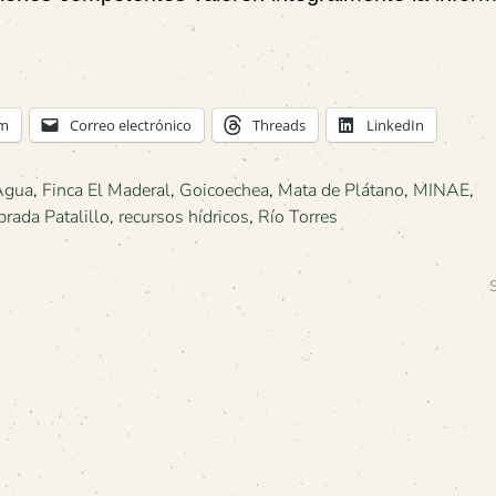
am
Correo electrónico
Threads
LinkedIn
Agua
,
Finca El Maderal
,
Goicoechea
,
Mata de Plátano
,
MINAE
,
rada Patalillo
,
recursos hídricos
,
Río Torres