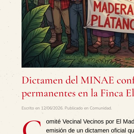
Dictamen del MINAE confi
permanentes en la Finca E
Escrito en
12/06/2026
. Publicado en
Comunidad
.
C
omité Vecinal Vecinos por El Mad
emisión de un dictamen oficial q