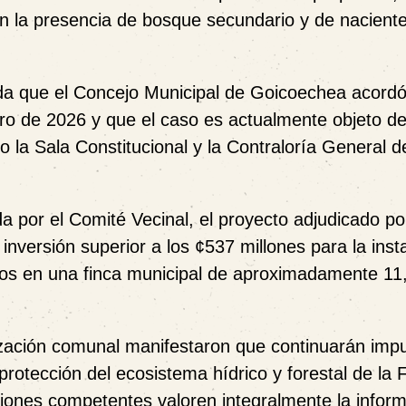
can la presencia de bosque secundario y de nacient
a que el Concejo Municipal de Goicoechea acord
rero de 2026 y que el caso es actualmente objeto d
do la Sala Constitucional y la Contraloría General d
a por el Comité Vecinal, el proyecto adjudicado po
nversión superior a los ¢537 millones para la inst
idos en una finca municipal de aproximadamente 11
ización comunal manifestaron que continuarán imp
protección del ecosistema hídrico y forestal de la 
uciones competentes valoren integralmente la infor