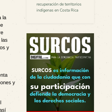
recuperación de territorios
indígenas en Costa Rica
 la
me
re
 las
cos y
enta
iones y
l
así